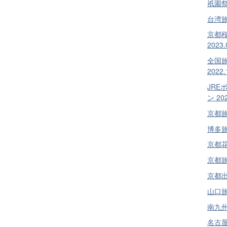
祇園祭旅
台湾旅行
京都
2023.
全国
2022.
JRE
ン 202
京都旅行
博多旅行
京都花見
京都旅行
京都出張
山口旅行
南九州旅
名古屋・