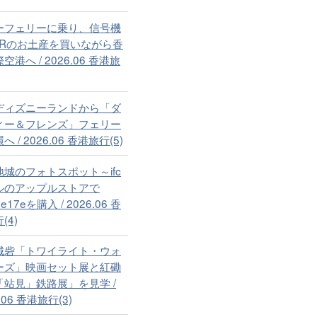
ーフェリーに乗り、信号機
TRのお土産を買いながら香
空港へ / 2026.06 香港旅
ディズニーランドから「ダ
ィー＆フレンズ」フェリー
 / 2026.06 香港旅行(5)
地城のフォトスポット～ifc
ルのアップルストアで
ne17eを購入 / 2026.06 香
(4)
城砦「トワイライト・ウォ
ーズ」映画セット展と紅磡
「站見」鉄路展」を見学 /
.06 香港旅行(3)