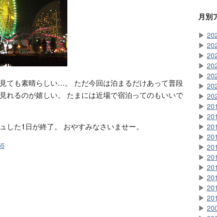
月別
▶
20
▶
20
▶
20
▶
20
▶
20
見ても素晴らしい…。 ただ今回は泊まるだけあって普段
▶
20
見れるのが嬉しい。 たまには近場で宿泊ってのもいいで
▶
20
▶
20
▶
20
ュした1日が終了。 おやすみなさいませー。
▶
20
▶
20
55
▶
20
▶
20
▶
20
▶
20
▶
20
▶
20
▶
20