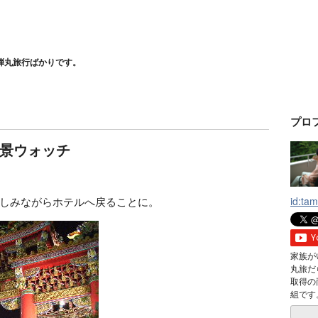
弾丸旅行ばかりです。
プロ
景ウォッチ
しみながらホテルへ戻ることに。
id:ta
家族が
丸旅だら
取得の
組です