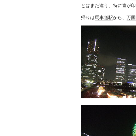
とはまた違う、特に青が印
帰りは
馬車道駅
から、
万国