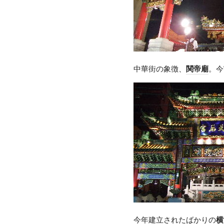
中華街の象徴、
関帝廟
。今
今年建立されたばかりの
横