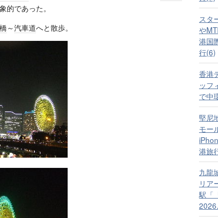
象的であった。
スタ
橋
～
汽車道
へと散歩。
やM
港国際
行(6)
香港
ッフ
で中環へ
堅尼
モー
iPho
港旅行
九龍
リア
駅「
2026