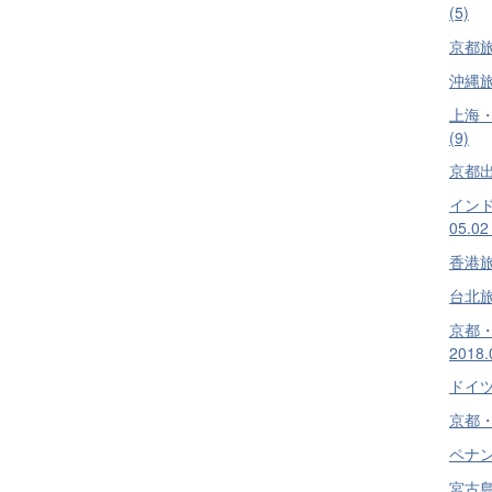
(5)
京都旅行
沖縄旅行
上海・蘇
(9)
京都出張
インドネ
05.02
香港旅行
台北旅行
京都
2018.
ドイツ旅
京都・奈
ペナン旅
宮古島日