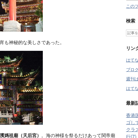
この
検索
宵も神秘的な美しさであった。
リン
はて
ブロ
週刊
はてな
最新
香港
ゴして
クラス
濱媽祖廟
（天后宮）
。海の神様を祭るだけあって
関帝廟
行(7)