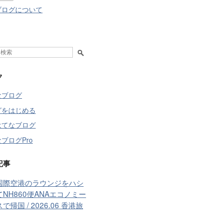
ブログについて
ク
なブログ
グをはじめる
はてなブログ
ブログPro
記事
国際空港のラウンジをハシ
NH860便ANAエコノミー
で帰国 / 2026.06 香港旅