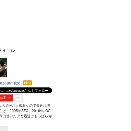
フィール
mazotamazo
はて
なブ
ログ
Pro
いながら1人旅派なので最近は弾
け。2005年SFC、2016年JGC
両刀使いだけど最近はもっぱら赤
。