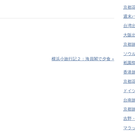
京都花見
週末パス
台湾出張
大阪出張
京都旅行
ソウル日
横浜小旅行記２：海員閣で夕食
»
衹園祭旅
香港旅行
京都花見
ドイツ旅
台南旅行
京都旅行
吉野・京
マラッカ