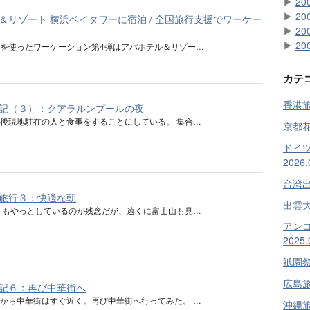
▶
20
▶
20
＆リゾート 横浜ベイタワーに宿泊 / 全国旅行支援でワーケー
▶
20
▶
20
を使ったワーケーション第4弾はアパホテル＆リゾー…
カテ
香港旅行
記（３）：クアラルンプールの夜
後現地駐在の人と食事をすることにしている。 集合…
京都花見
ドイ
2026.
台湾出張
旅行３：快適な朝
出雲大社
 もやっとしているのが残念だが、遠くに富士山も見…
アン
2025.
祇園祭旅
広島旅行
記６：再び中華街へ
から中華街はすぐ近く。再び中華街へ行ってみた。 …
沖縄旅行 